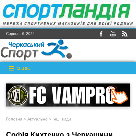
Серпень 6, 2026
МЕНЮ
Головна
>
Актуально
>
Інші види
Софія Кихтенко з Черкащини