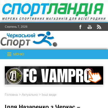
Серпень 7, 2026
МЕНЮ
Головна
>
Актуально
>
Інші види
Ілля Назаренко з Черкас –