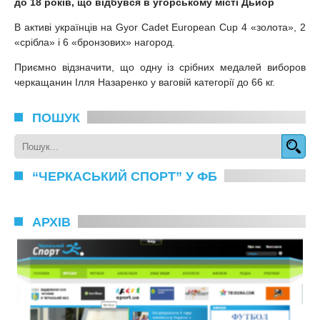
до 18 років, що відбувся в угорському місті Дьйор
В активі українців на Gyor Cadet European Cup 4 «золота», 2
«срібла» і 6 «бронзових» нагород.
Приємно відзначити, що одну із срібних медалей виборов
черкащанин Ілля Назаренко у ваговій категорії до 66 кг.
ПОШУК
“ЧЕРКАСЬКИЙ СПОРТ” У ФБ
АРХІВ