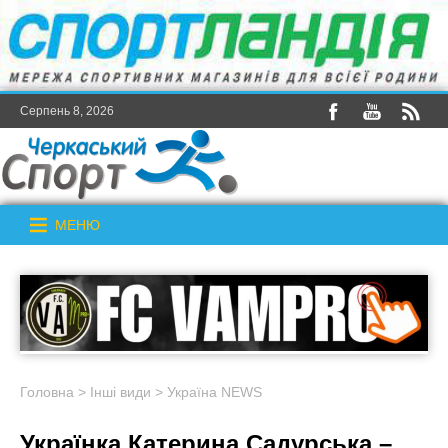
Серпень 8, 2026
МЕНЮ
Головна
>
Інші види
>
Україна NEWS
Українка Катерина Садурська –