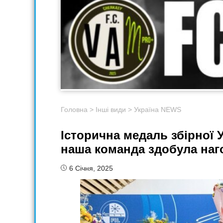
Головна
>
Інші види
>
Україна NEWS
Історична медаль збірної 
наша команда здобула наго
6 Січня, 2025