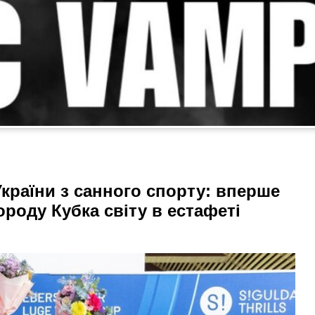
України з санного спорту: вперше
роду Кубка світу в естафеті