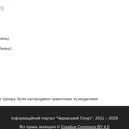
”)
мань)
 Умань)
ри турніру були нагороджені грамотами та медалями
Інформаційний портал "Черкаський Спорт", 2011 – 2026
Всі права захищені ©
Creative Commons BY 4.0