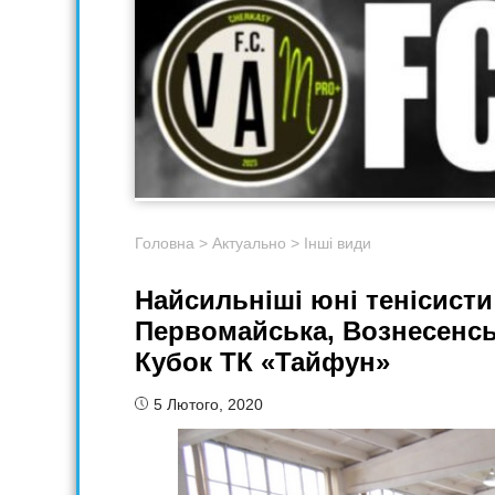
Головна
>
Актуально
>
Інші види
Найсильніші юні тенісисти 
Первомайська, Вознесенсь
Кубок ТК «Тайфун»
5 Лютого, 2020