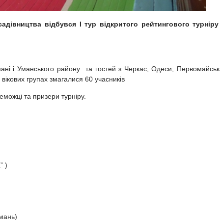
садівництва відбувся І тур відкритого рейтингового турніру
мані і Уманського району та гостей з Черкас, Одеси, Первомайськ
вікових групах змагалися 60 учасників
еможці та призери турніру.
” )
Умань)