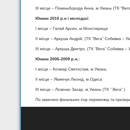
ІІІ місце – Покиньборода Анна, м.Умань (ТК “Вега
Юнаки 2010 р.н і молодші:
І місце – Галай Арсен, м.Монстирище
ІІ місце – Аркуша Андрій, (ТК “Вега” Собківка – У
ІІІ місце – Аркуша Дмитро, (ТК “Вега” Собківка –
Юнаки 2006-2009 р.н.:
І місце – Кочмар Святослав, м.Умань
ІІ місце – Якимчук Леонід, м.Одеса
ІІІ місце – Лозенко Захар, м.Умань (ТК ” Вега” )
По закінчені фінальних ігор переможці та призе