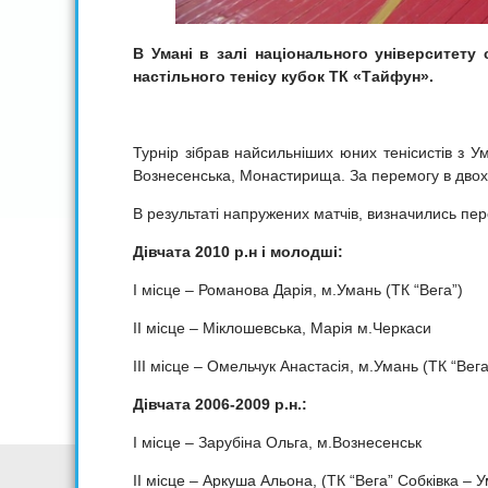
В Умані в залі національного університету 
настільного тенісу кубок ТК «Тайфун».
Турнір зібрав найсильніших юних тенісистів з У
Вознесенська, Монастирища. За перемогу в двох 
В результаті напружених матчів, визначились пер
Дівчата 2010 р.н і молодші:
І місце – Романова Дарія, м.Умань (ТК “Вега”)
ІІ місце – Міклошевська, Марія м.Черкаси
ІІІ місце – Омельчук Анастасія, м.Умань (ТК “Вега
Дівчата 2006-2009 р.н.:
І місце – Зарубіна Ольга, м.Вознесенськ
ІІ місце – Аркуша Альона, (ТК “Вега” Собківка – 