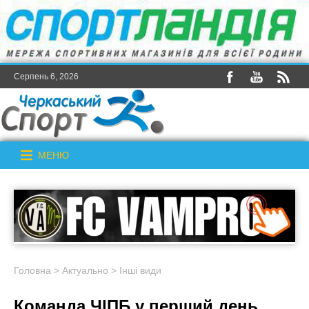
Серпень 6, 2026
МЕНЮ
Головна
>
Актуально
>
Інші види
Команда ЧlПБ у перший день