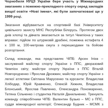
Чорнобиля НУЦЗ України бере участь у Міжнародних
змаганнях з пожежно-прикладного спорту серед закладів
вищої освіти «Нові імена», які були започатковані ще у
1999 році.
Змагання відбуваються на спортивній базі Університету
цивільного захисту МНС Республіки Білорусь. Протягом двох
днів хлопці та дівчата змагаються за титул Чемпіона у таких
вправах: підйом по штурмовій драбині, пожежна естафета 4
х 100 м, 100-метрова смуга з перешкодами та бойове
розгортання.
Склад команди, яка представляє ЧІПБ: Арсен Іпієв –
заслужений майстер спорту України з ППС, дворазовий
Чемпіон світу; майстри спорту України з ППС Віталій
Новгородченко і Ярослав Дрожжин; майстер спорту України з
легкої атлетики Світлана Марусенко та курсанти: Владислав
Хлібодар, Юрій Кравченко, Олексій Хижняк, Владислав
Блонський, Ярослав Павленко, Олександра Пономаренко,
Тетяна Сільченко і студентка Наталія Данильченко. Тренують
команду співробітники ЧІПБ: Валентин Бузько – МС з ППС,
суддя міжнародної категорії; Олександр Будник – МСМК з