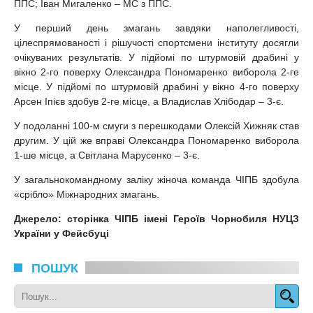
ППС; Іван Мигаленко – МС з ППС.
У перший день змагань завдяки наполегливості,
цілеспрямованості і рішучості спортсмени інституту досягли
очікуваних результатів. У підйомі по штурмовій драбині у
вікно 2-го поверху Олександра Пономаренко виборола 2-ге
місце. У підйомі по штурмовій драбині у вікно 4-го поверху
Арсен Іпієв здобув 2-ге місце, а Владислав Хлібодар – 3-є.
У подоланні 100-м смуги з перешкодами Олексій Хижняк став
другим. У цій же вправі Олександра Пономаренко виборола
1-ше місце, а Світлана Марусенко – 3-є.
У загальнокомандному заліку жіноча команда ЧІПБ здобула
«срібло» Міжнародних змагань.
Джерело: сторінка ЧІПБ імені Героїв Чорнобиля НУЦЗ
України у Фейсбуці
ПОШУК