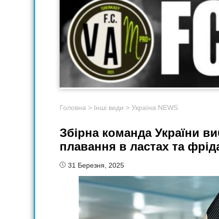
Головна
>
Інші види
>
Україна NEWS
Збірна команда України виб
плавання в ластах та фрід
31 Березня, 2025