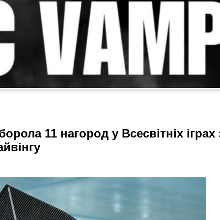
орола 11 нагород у Всесвітніх іграх 
айвінгу