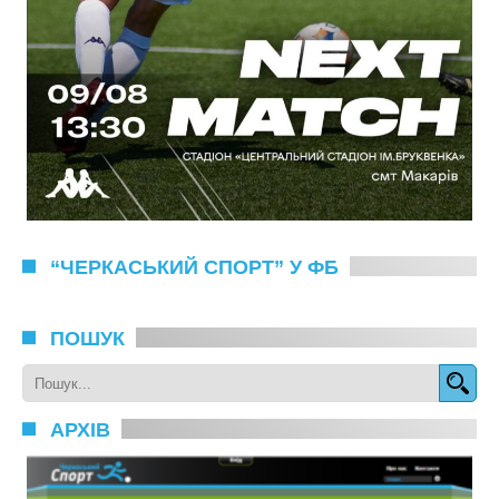
“ЧЕРКАСЬКИЙ СПОРТ” У ФБ
ПОШУК
АРХІВ