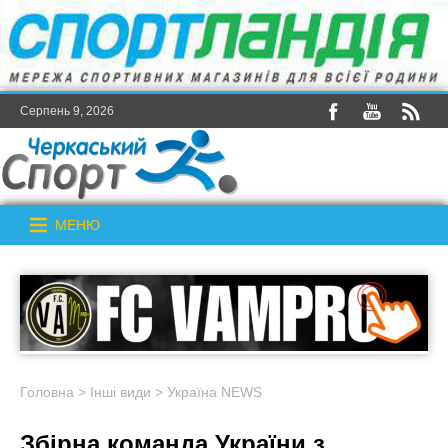
Серпень 9, 2026
МЕНЮ
Головна
>
Інші види
>
Україна NEWS
Збірна команда України з