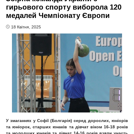
гирьового спорту виборола 120
медалей Чемпіонату Європи
18 Квітня, 2025
У змаганнях у Софії (Болгарія) серед дорослих, юніорів
та юніорок, старших юнаків та дівчат віком 16-18 років
та молодших юнаків та дівчат 14-16 років взяли участь