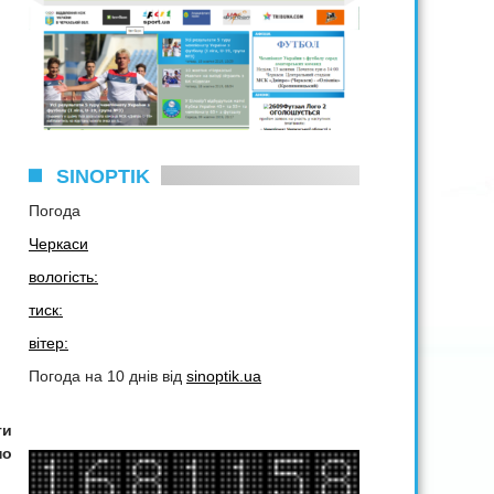
SINOPTIK
Погода
Черкаси
вологість:
тиск:
вітер:
Погода на 10 днів від
sinoptik.ua
ги
по