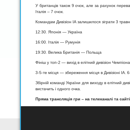
У британців також 9 очок, але за рахунок перева
Італія – 7 очок.
Командам Дивізіон ІА залишилося зіграти 3 травн
12:30. Японія — Україна
16:00. Італія — Румунія
19:30. Велика Британія — Польща
Фініш у топ-2 — вихід в елітний дивізіон Чемпіона
3-5-те місця — збереження місця в Дивізіоні ІА. 6-
Збірній команді України для виходу в елітний див
вистачить і одного очка.
Пряма трансляція гри – на телеканалі та сайт