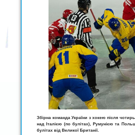
Збірна команда України з хокею після чотирьо
над Італією (по булітах), Румунією та Пол
булітах від Великої Британії.