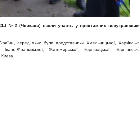
ЮСШ №2 (Черкаси) взяли участь у престижних всеукраїнськ
України, серед яких були представники Хмельницької, Харківсько
 Івано-Франківської, Житомирської, Чернівецької, Чернігівсько
. Києва.