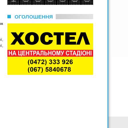
ОГОЛОШЕННЯ
их
ї,
ї,