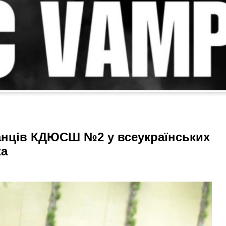
анців КДЮСШ №2 у всеукраїнських
ка