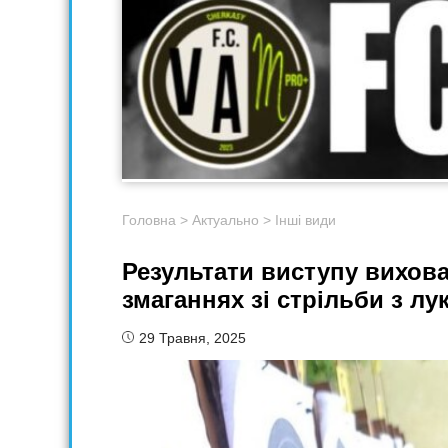
Головна
>
Актуально
>
Інші види
Результати виступу вихов
змаганнях зі стрільби з лу
29 Травня, 2025