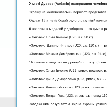
У місті Дуррес (Албанія) завершився чемпіона
Україну на континентальній першості представлял
Одразу 13 атлетів бодай одного разу підіймалися
9 «великих» медалей у двоборстві — за сумою рив
«Золото»: Ольга Івженко (U23, в.к. 58 кг)
«Золото»: Данило Чиняков (U20, в.к. 110 кг) — 
«Золото»: Максим Домбровський (U23, в.к. 94 кг)
16 «малих» медалей — у ривку/поштовху (6 золот
«Золото»: Ольга Івженко (U23, ривок, поштовх, в.к
«Золото»: Ірина Домбровська (U23, ривок, в.к. 77 
«Золото»: Данило Чиняков (U20 ривок, поштовх, в
«Золото»: Богдан Гоза (U23, ривок, в.к. понад 110
Завдяки цим результатам збірна України увійшл