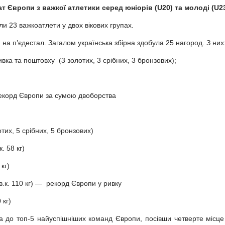
т Європи з важкої атлетики серед юніорів (U20) та молоді (U2
и 23 важкоатлети у двох вікових групах.
 на п’єдестал. Загалом українська збірна здобула 25 нагород. З них
ка та поштовху (3 золотих, 3 срібних, 3 бронзових);
рекорд Європи за сумою двоборства
,
их, 5 срібних, 5 бронзових)
. 58 кг)
кг)
.к. 110 кг) — рекорд Європи у ривку
 кг)
а до топ-5 найуспішніших команд Європи, посівши четверте місце