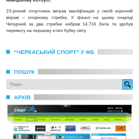
23-річний спортсмен виграв кваліфікацію у своїй коронній
вправі – опорному стрибку. У фіналі на цьому снаряді
Чепурний за два стрибки набрав 14,716 бала та здобув
перемогу на першому етапі Кубку світу.
“ЧЕРКАСЬКИЙ СПОРТ” У ФБ
ПОШУК
АРХІВ