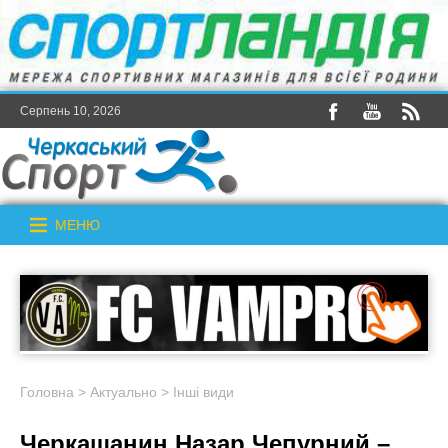
Серпень 10, 2026
МЕНЮ
Головна
>
Актуально
>
Інші види
Черкащанин Назар Чепурний –