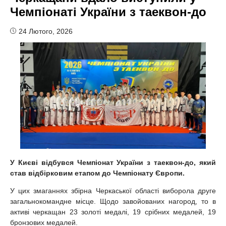
Чемпіонаті України з таеквон-до
24 Лютого, 2026
У Києві відбувся Чемпіонат України з таеквон-до, який
став відбірковим етапом до Чемпіонату Європи.
У цих змаганнях збірна Черкаської області виборола друге
загальнокомандне місце. Щодо завойованих нагород, то в
активі черкащан 23 золоті медалі, 19 срібних медалей, 19
бронзових медалей.