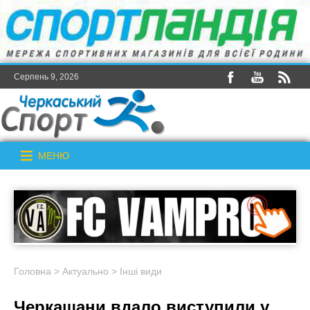
Серпень 9, 2026
МЕНЮ
Головна
>
Актуально
>
Інші види
Черкащани вдало виступили у