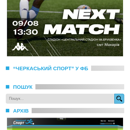
“ЧЕРКАСЬКИЙ СПОРТ” У ФБ
ПОШУК
АРХІВ