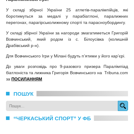
У складі збірної України 25 атлетів-паралімпійців, які
боротимуться за медалі у парабіатлоні, паралижних
перегонах, парагірськолижному спорті та парасноубордингу.
У складі збірної України за нагороди змагатиметься Григорій
Вовчинський, який родом із с. Білоусівка (колишній
Драбівський р-н).
Для Вовчинського Ігри у Мілані будуть п’ятими у його кар’єрі.
До уваги розповідь про 9-разового призера Паралімпіад
біатлоніста та лижника Григорія Вовчинського на Tribuna.com
за
ПОСИЛАННЯМ
ПОШУК
“ЧЕРКАСЬКИЙ СПОРТ” У ФБ