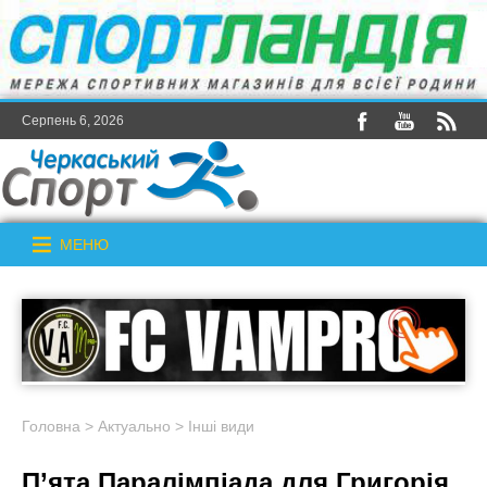
Серпень 6, 2026
МЕНЮ
Головна
>
Актуально
>
Інші види
П’ята Паралімпіада для Григорія