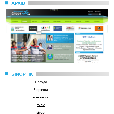
АРХІВ
SINOPTIK
Погода
Черкаси
вологість:
тиск:
вітер: