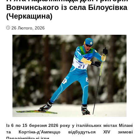
Вовчинського із села Білоусівка
(Черкащина)
26 Лютого, 2026
Із 6 по 15 березня
2026 року у італійських містах Мілані
та Кортіна-д’Ампеццо відбудуться XIV зимові
Паралімпійські ігри.