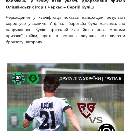
положень, у якому взяв участь дворазовий призер
Олімпійських ігор з Черкас – Сергій Куліш
Черкащанин у кваліфікації показав найкращий результат
серед усіх учасників. У фіналі боротьба була максимально
напруженою: Куліш тривалий час йшов поза межами
призової трійки, проте в останніх раундах зміг вирвати
бронзову нагороду.