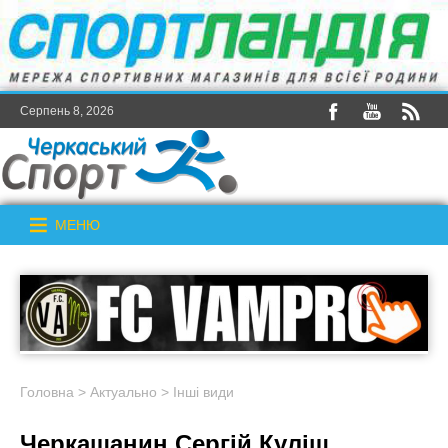
Серпень 8, 2026
МЕНЮ
Головна
>
Актуально
>
Інші види
Черкащанин Сергій Куліш