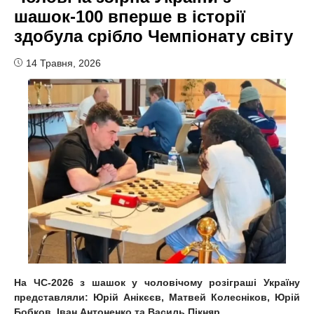
шашок-100 вперше в історії
здобула срібло Чемпіонату світу
14 Травня, 2026
На ЧС-2026 з шашок у чоловічому розіграші Україну
представляли: Юрій Анікєєв, Матвей Колесніков, Юрій
Бобков, Іван Антоненко та Василь Пікняр.