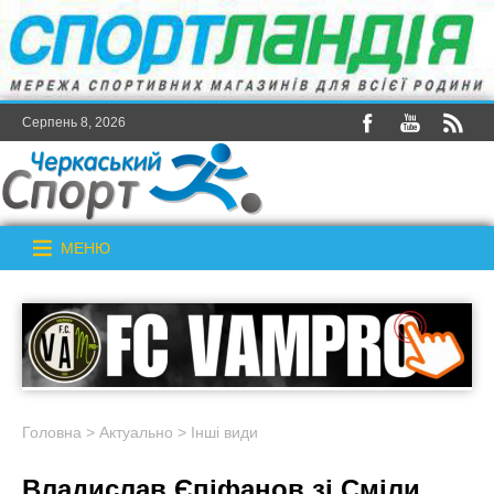
Серпень 8, 2026
МЕНЮ
Головна
>
Актуально
>
Інші види
Владислав Єпіфанов зі Сміли