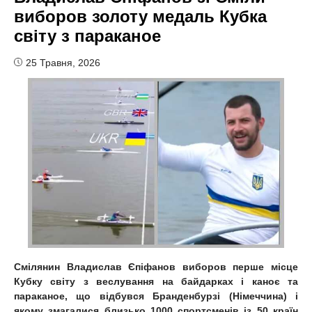
виборов золоту медаль Кубка
світу з параканое
25 Травня, 2026
Смілянин Владислав Єпіфанов виборов перше місце
Кубку світу з веслування на байдарках і каноє та
параканое, що відбувся Бранденбурзі (Німеччина) і
якому змагалися близько 1000 спортсменів із 50 країн