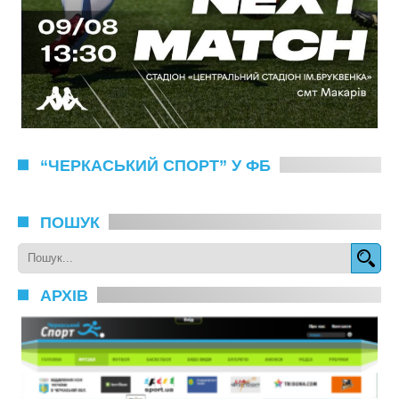
“ЧЕРКАСЬКИЙ СПОРТ” У ФБ
ПОШУК
АРХІВ