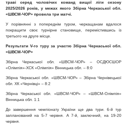
траві серед чоловічих команд вищої ліги сезону
2025/2026 років, у межах якого Збірна Черкаської обл.
«ШВСМ-ЧОР» провела три матчі
.
У порівнянні з попереднім туром, черкащанам вдалося
покращити своє турнірне становище, перемістившись із
третього на друге місце.
Результати
V
-го туру за участю Збірна Черкаської обл.
«ШВСМ-ЧОР»
Збірна Черкаської обл. «ШВСМ-ЧОР» – ОСДЮСШОР
«Олімпія»-ХСК «Олімпія» Вінницька обл. – 8:0
Збірна Черкаської обл. «ШВСМ-ЧОР» – Збірна Чернівецької
обл. ХК «Чернівці» – 8:2
Збірна Черкаської обл. «ШВСМ-ЧОР» – «ШВСМ-Олімпія»
Вінницька обл. 1:1
До завершення чемпіонату України ще два тури. 6-й тур
запланований на 5-7 червня. А 7-й, заключний, на 19-20
червня.