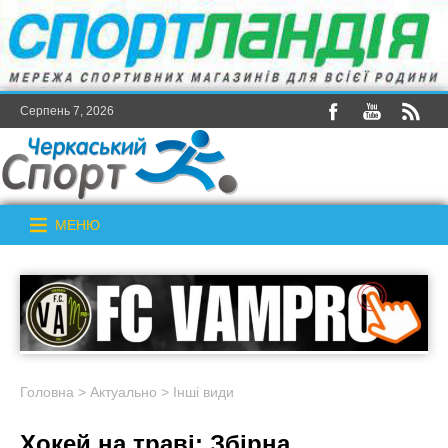
Серпень 7, 2026
МЕНЮ
Головна
>
Актуально
>
Інші види
Хокей на траві: Збірна