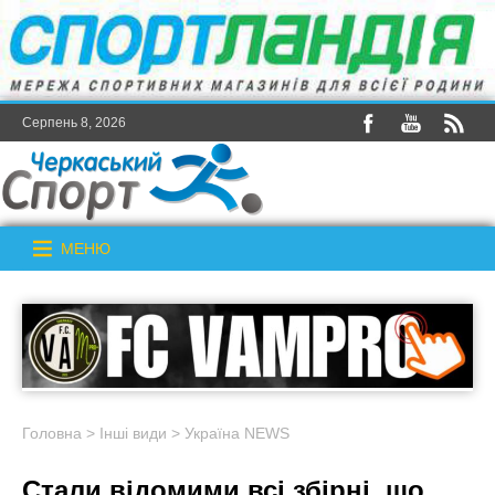
Серпень 8, 2026
МЕНЮ
Головна
>
Інші види
>
Україна NEWS
Стали відомими всі збірні, що