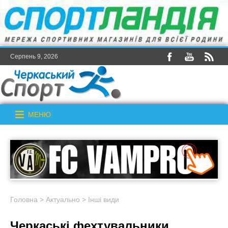
Серпень 9, 2026
МЕНЮ
Головна
>
Актуально
>
Інші види
Черкаські фехтувальники