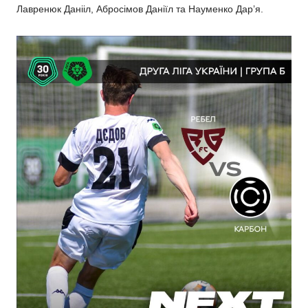
Лавренюк Данііл, Абросімов Даніїл та Науменко Дар’я.