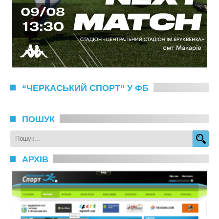
“ЧЕРКАСЬКИЙ СПОРТ” У ФБ
ПОШУК
АРХІВ