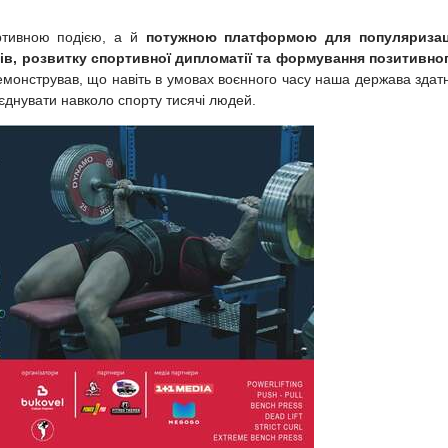
ртивною подією, а й
потужною платформою для популяризац
ів, розвитку спортивної дипломатії та формування позитивно
емонстрував, що навіть в умовах воєнного часу наша держава здат
’єднувати навколо спорту тисячі людей.