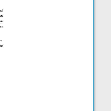
al
ав
ів
чи
и.
ав