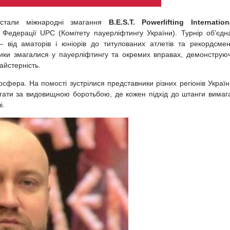
стали міжнародні змагання
B.E.S.T. Powerlifting Internation
 Федерації UPC (Комітету пауерліфтингу України). Турнір об’єдн
 — від аматорів і юніорів до титулованих атлетів та рекордсмен
ники змагалися у пауерліфтингу та окремих вправах, демонструю
айстерність.
сфера. На помості зустрілися представники різних регіонів Україн
ігати за видовищною боротьбою, де кожен підхід до штанги вимаг
і.