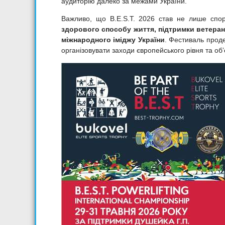
аудиторію далеко за межами України.
Важливо, що B.E.S.T. 2026 став не лише спо
здорового способу життя, підтримки ветеран
міжнародного іміджу України
. Фестиваль прод
організовувати заходи європейського рівня та об