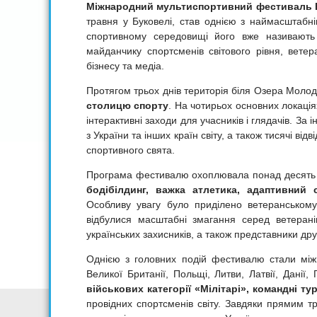
Міжнародний мультиспортивний фестиваль B.E.
травня у Буковелі, став однією з наймасштабн
спортивному середовищі його вже називают
майданчику спортсменів світового рівня, ветер
бізнесу та медіа.
Протягом трьох днів територія біля Озера Молод
столицю спорту
. На чотирьох основних локація
інтерактивні заходи для учасників і глядачів. За
з України та інших країн світу, а також тисячі ві
спортивного свята.
Програма фестивалю охоплювала понад десять 
бодібілдинг, важка атлетика, адаптивний с
Особливу увагу було приділено ветеранському 
відбулися масштабні змагання серед ветерані
українських захисників, а також представники дру
Однією з головних подій фестивалю стали міжн
Великої Британії, Польщі, Литви, Латвії, Данії
військових категорії «Мілітарі»,
командні ту
провідних спортсменів світу. Завдяки прямим 