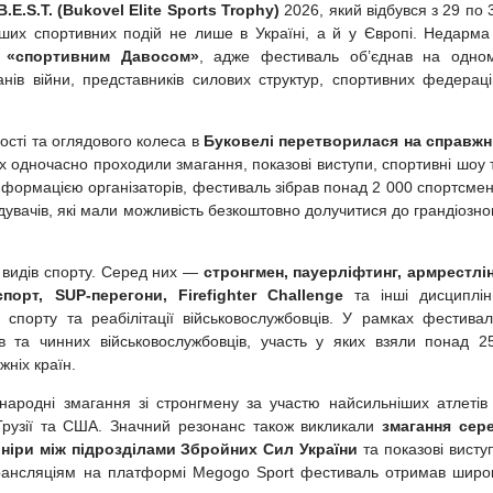
S.T. (Bukovel Elite Sports Trophy)
2026, який відбувся з 29 по 
іших спортивних подій не лише в Україні, а й у Європі. Недарма
ь
«спортивним Давосом»
, адже фестиваль об’єднав на одно
анів війни, представників силових структур, спортивних федераці
ості та оглядового колеса в
Буковелі перетворилася на справж
х одночасно проходили змагання, показові виступи, спортивні шоу 
 інформацією організаторів, фестиваль зібрав понад 2 000 спортсмен
двідувачів, які мали можливість безкоштовно долучитися до грандіозно
видів спорту. Серед них —
стронгмен, пауерліфтинг, армрестлін
порт, SUP-перегони, Firefighter Challenge
та інші дисциплін
спорту та реабілітації військовослужбовців. У рамках фестива
в та чинних військовослужбовців, участь у яких взяли понад 2
жніх країн.
ародні змагання зі стронгмену за участю найсильніших атлетів 
, Грузії та США. Значний резонанс також викликали
змагання сер
рніри між підрозділами Збройних Сил України
та показові висту
трансляціям на платформі Megogo Sport фестиваль отримав широ