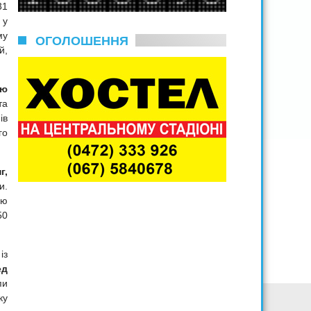
31
 у
му
ОГОЛОШЕННЯ
й,
ню
та
ів
го
г,
и.
лю
50
із
ед
пи
ку