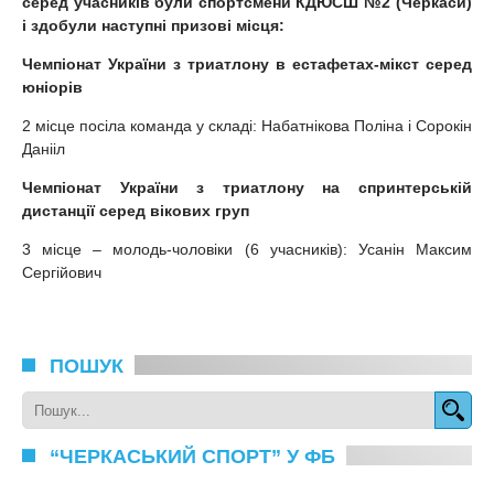
серед учасників були спортсмени КДЮСШ №2 (Черкаси)
і здобули наступні призові
місця:
Чемпіонат України з триатлону в естафетах-мікст серед
юніорів
2 місце посіла команда у складі: Набатнікова Поліна і Сорокін
Данііл
Чемпіонат України з триатлону на спринтерській
дистанції серед вікових груп
3 місце – молодь-чоловіки (6 учасників): Усанін Максим
Сергійович
ПОШУК
“ЧЕРКАСЬКИЙ СПОРТ” У ФБ