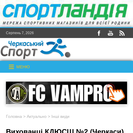
Серпень 7, 2026
МЕНЮ
Головна
>
Актуально
>
Інші види
Вихованці КДЮСШ №2 (Черкаси)