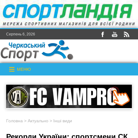
Серпень 6, 2026
МЕНЮ
Головна
>
Актуально
>
Інші види
Рекорди України: спортсмени СК