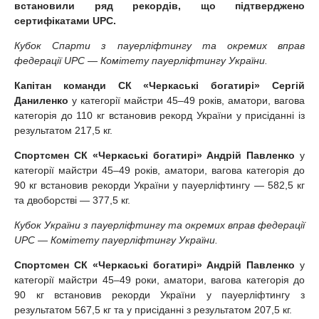
встановили ряд рекордів, що підтверджено
сертифікатами UPC.
Кубок Спарти з пауерліфтингу та окремих вправ
федерації UPC — Комітету пауерліфтингу України.
Капітан команди СК «Черкаські богатирі» Сергій
Даниленко
у категорії майстри 45–49 років, аматори, вагова
категорія до 110 кг встановив рекорд України у присіданні із
результатом 217,5 кг.
Спортсмен СК «Черкаські богатирі» Андрій Павленко
у
категорії майстри 45–49 років, аматори, вагова категорія до
90 кг встановив рекорди України у пауерліфтингу — 582,5 кг
та двоборстві — 377,5 кг.
Кубок України з пауерліфтингу та окремих вправ федерації
UPC — Комітету пауерліфтингу України.
Спортсмен СК «Черкаські богатирі» Андрій Павленко
у
категорії майстри 45–49 роки, аматори, вагова категорія до
90 кг встановив рекорди України у пауерліфтингу з
результатом 567,5 кг та у присіданні з результатом 207,5 кг.