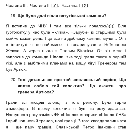
Частина III. Частина II
ТУТ
. Частина I
ТУТ
.
Що було далі після ватутінської команди?
Я вступив до ЧНУ і там все тільки почалось))))) Біля
гуртожитку у нас була «клітка». «Заруби» із старшими були
майже кожен день. І це все на дрібному камінні, мучці… От і
в інституті я познайомився і товаришував з Неїжпапою
Жекою. А через нього з Тітовим Віталієм. От він мене і
запросив до команди Шполи, яка тоді грала також в першій
лізі, але з амбітними планами на вищу лігу! Тренером там
був Артюх.
Тоді детальніше про той шполянський період. Що
являв собою той колектив? Що скажеш про
тренера Артюха?
Грали всі місцеві хлопці, з того регіону. Була гарна
атмосфера. В цьому колективі я був пів року здається.
Наступного року замість ФК «Шпола» створили «Шпола-ЛНЗ»
і прийшов новий тренер, нові гравці. З того складу залишився
я і ще пару гравців. Славінський Петро Іванович став