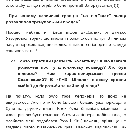
але, мабуть, і це потрібно було пройти!! Загартуватися)))))
При новому насиченні гравців “на під’їздах” знову
розвалився тренувальний процес?
Процес, мабуть, ні. Десь пішов дисбаланс я думаю.
Утворилися групи, що інколи і позначалося на грі. З плином
часу я переконався, що велика кількість легіонерів не завжди
означає якість!!!
Тобто втратили цілісність колективу? А що взагалі
розкажеш про ту шполянську команду? Хто був
лідером? Чим характеризувався тренер
Славінський? В «ЛНЗ- Шпола» відразу зросли
амбіції до боротьби за найвищі місця?
На початку, коли було троє легіонерів, то воно не
відчувалось. Але потім було більше і більше, уже черкащани
були на другому плані. Коли була більшість місцевих, то
якось рівною була команда! А коли легіонерів побільшало, то
особисто мені подобався Роза і Кіт ( нажаль, прізвище не
згадаю) лівого півзахисника грав. Реально виділялися! Так