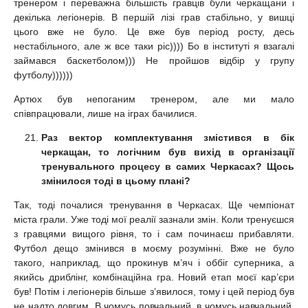
тренером і переважна більшість гравців були черкащани і
декілька легіонерів. В першій лізі грав стабільно, у вишці
цього вже не було. Це вже був період росту, десь
нестабільного, але ж все таки ріс)))) Бо в інституті я взагалі
займався баскетболом))) Не пройшов відбір у групу
футболу))))))
Артюх був непоганим тренером, але ми мало
співпрацювали, лише на іграх бачилися.
Раз вектор комплектування змістився в бік
черкащан, то логічним був вихід в організації
тренувального процесу в самих Черкасах? Щось
змінилося тоді в цьому плані?
Так, тоді почалися тренування в Черкасах. Ще чемпіонат
міста грали. Уже тоді мої реалії зазнали змін. Коли тренуєшся
з гравцями вищого рівня, то і сам починаєш прибавляти.
Футбол дещо змінився в моєму розумінні. Вже не було
такого, наприклад, що прокинув м’яч і оббіг суперника, а
якийсь дриблінг, комбінаційна гра. Новий етап моєї кар’єри
був! Потім і легіонерів більше з’явилося, тому і цей період був
не надто довгим. В чомусь повчальний, в чомусь навчальний,