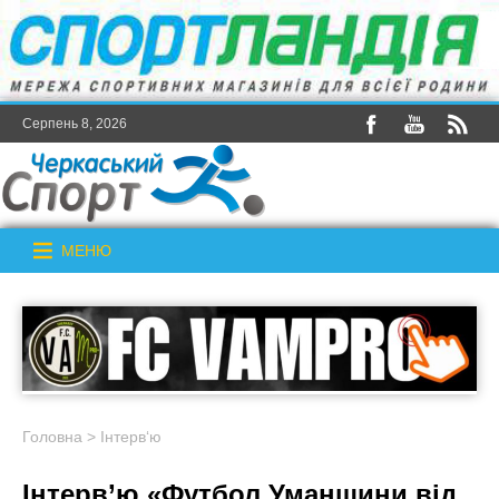
Серпень 8, 2026
МЕНЮ
Головна
>
Інтерв‘ю
Інтерв’ю «Футбол Уманщини від