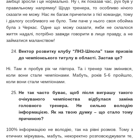
амбіції зросли і це нормально. Ну і, як показав час, рух був у
правильному напрямку! Щодо тренера, то особливо нічого
сказати не можу. Нас як багаж причепили з тієї команди, тому
і діалогу особливого не було. Тим паче у нього своя обойма
була з Черкас. Одне що можу сказати, якби не склалося
життя надалі, потрібно завжди говорити в лице правду, а не
займатися маланством!
Вектор розвитку клубу “ЛНЗ-Шпола” таки призвів
до чемпіонського титулу в області. Застав це?
Ні. Там я пробув рік чи півтора. Та і тренер там змінився,
коли вони стали чемпіонами. Мабуть, років 5-6 пройшло,
коли вони стали чемпіонами.
Не так часто буває, щоб після виграшу такого
очікуваного чемпіонства відбулася заміна
головного тренера. Не сильно володію
інформацією. Як на твою думку – що стало тому
причиною?
100% інформацією не володію, так на рівні розмов. Тому з
етичних міркувань, мабуть, некоректно розповсюджувати те,