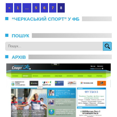
«
1
…
5
6
7
8
“ЧЕРКАСЬКИЙ СПОРТ” У ФБ
ПОШУК
АРХІВ