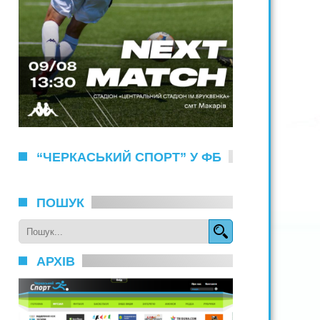
“ЧЕРКАСЬКИЙ СПОРТ” У ФБ
ПОШУК
АРХІВ