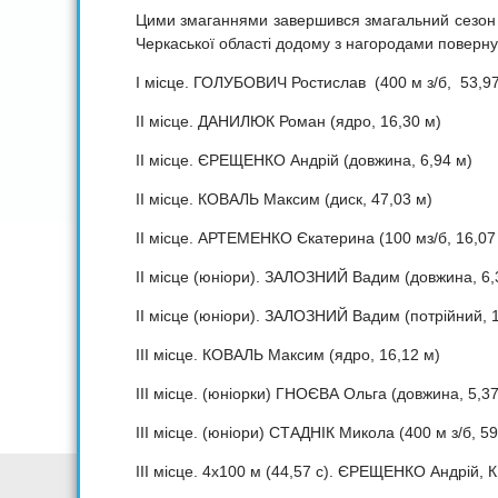
Цими змаганнями завершився змагальний сезон у 
Черкаської області додому з нагородами поверну
І місце. ГОЛУБОВИЧ Ростислав (400 м з/б, 53,97
ІІ місце. ДАНИЛЮК Роман (ядро, 16,30 м)
ІІ місце. ЄРЕЩЕНКО Андрій (довжина, 6,94 м)
ІІ місце. КОВАЛЬ Максим (диск, 47,03 м)
ІІ місце. АРТЕМЕНКО Єкатерина (100 мз/б, 16,07
ІІ місце (юніори). ЗАЛОЗНИЙ Вадим (довжина, 6,
ІІ місце (юніори). ЗАЛОЗНИЙ Вадим (потрійний, 
ІІІ місце. КОВАЛЬ Максим (ядро, 16,12 м)
ІІІ місце. (юніорки) ГНОЄВА Ольга (довжина, 5,37
ІІІ місце. (юніори) СТАДНІК Микола (400 м з/б, 59
ІІІ місце. 4х100 м (44,57 с). ЄРЕЩЕНКО Андрі