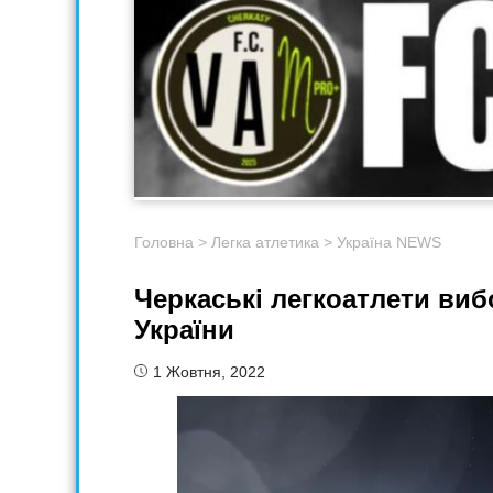
Головна
>
Легка атлетика
>
Україна NEWS
Черкаські легкоатлети виб
України
1 Жовтня, 2022