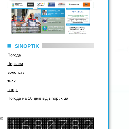
SINOPTIK
Погода
Черкаси
вологість:
тиск:
вітер:
Погода на 10 днів від
sinoptik.ua
их