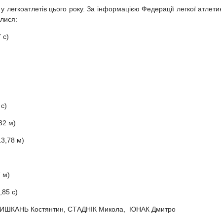
легкоатлетів цього року. За інформацією Федерації легкої атлети
лися:
 с)
 с)
32 м)
13,78 м)
 м)
,85 с)
й, КИШКАНЬ Костянтин, СТАДНІК Микола, ЮНАК Дмитро