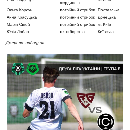
жердиною
Ольга Корсун
потрійний стрибок
Полтавська
Анна Красуцька
потрійний стрибок
Донецька
Марія Сіней
потрійний стрибок
м. Київ
Юлія Лобан
п’ятиборство
Київська
Джерело: uaf.org.ua