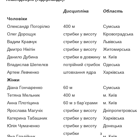
Дисципліна
Область
Чоловіки
Олександр Погорілко
400 м
Сумська
Олег Дорощук
стрибки у висоту
Кіровоградська
Вадим Кравчук
стрибки у висоту
Львівська
Дмитро Нікітін
стрибки у висоту
Житомирська
Данило Дубина
стрибки в довжину
м. Київ
Владислав Шепелєв
потрійний стрибок
Одеська
Артем Левченко
штовхання ядра
Харківська
Жінки
Діана Гончаренко
60 м
Сумська
Тетяна Мельник
400 м
м. Київ
Анна Плотіцина
60 м з бар’єрами
м. Київ
Ярослава Магучіх
стрибки у висоту
Дніпропетровськ
Катерина Табашник
стрибки у висоту
Харківська
Юлія Чумаченко
стрибки у висоту
Донецька
стрибки з
Яна Гладійчук
м. Київ