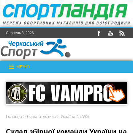
Серпень 8, 2026
МЕНЮ
Головна
>
Легка атлетика
>
Україна NEWS
Склад збірної команди України на