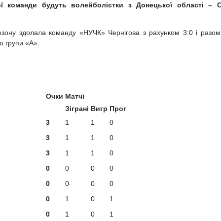
ї команди будуть волейболістки з Донецької області – 
езону здолала команду «НУЧК» Чернігова з рахунком 3:0 і разом
ю групи «А».
Очки
Матчі
Зіграні
Вигр
Прог
3
1
1
0
3
1
1
0
3
1
1
0
0
0
0
0
0
0
0
0
0
1
0
1
0
1
0
1