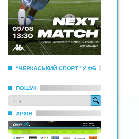
“ЧЕРКАСЬКИЙ СПОРТ” У ФБ
ПОШУК
АРХІВ