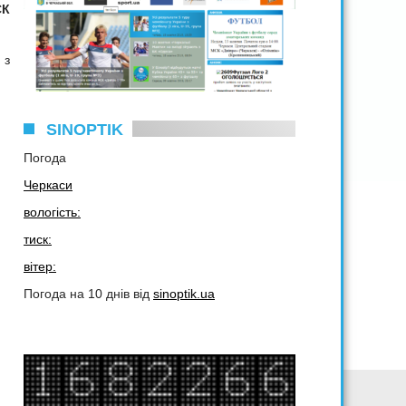
СК
 з
SINOPTIK
Погода
Черкаси
вологість:
тиск:
вітер:
Погода на 10 днів від
sinoptik.ua