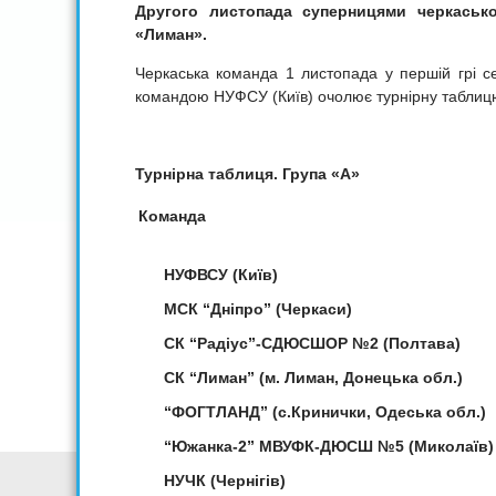
Другого листопада суперницями черкасько
«Лиман».
Черкаська команда 1 листопада у першій грі с
командою НУФСУ (Київ) очолює турнірну таблиц
Турнірна таблиця. Група «А»
Команда
НУФВСУ
(Київ)
МСК “Дніпро”
(Черкаси)
СК “Радіус”-СДЮСШОР №2
(Полтава)
СК “Лиман”
(
м. Лиман,
Донецька обл.)
“ФОГТЛАНД”
(с.Кринички, Одеська обл.)
“Южанка-2” МВУФК-ДЮСШ №5
(Миколаїв)
НУЧК
(Чернігів)