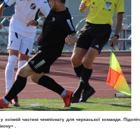
 осінній частині чемпіонату для черкаської команди. Підопіч
ікону» .