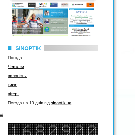
SINOPTIK
Погода
Черкаси
вологість:
тиск:
вітер:
Погода на 10 днів від
sinoptik.ua
ні