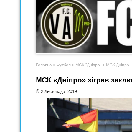
Головна
>
Футбол
>
МСК "Дніпро"
>
МСК Дніпро
МСК «Дніпро» зіграв заклю
2 Листопада, 2019