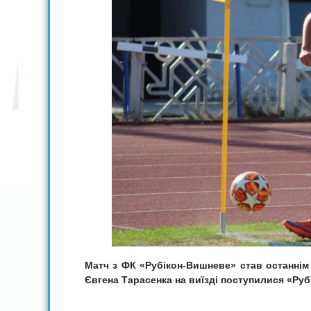
Матч з ФК «Рубікон-Вишневе» став останнім у
Євгена Тарасенка на виїзді поступилися «Руб