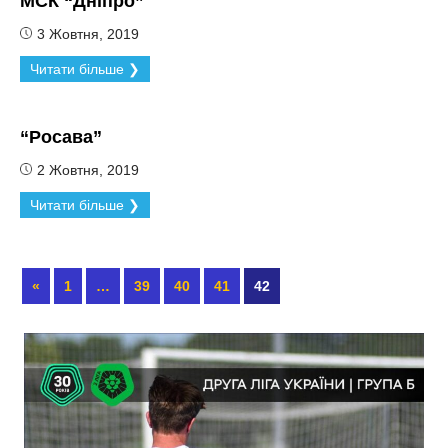
МСК “Дніпро”
3 Жовтня, 2019
Читати більше ❯
“Росава”
2 Жовтня, 2019
Читати більше ❯
«
1
…
39
40
41
42