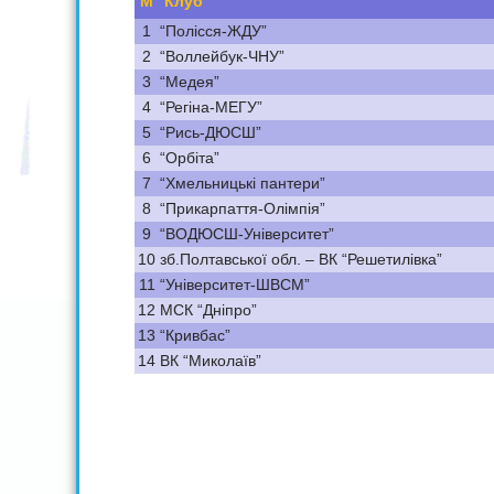
М
Клуб
1
“Полісся-ЖДУ”
2
“Воллейбук-ЧНУ”
3
“Медея”
4
“Регіна-МЕГУ”
5
“Рись-ДЮСШ”
6
“Орбіта”
7
“Хмельницькі пантери”
8
“Прикарпаття-Олімпія”
9
“ВОДЮСШ-Університет”
10
зб.Полтавської обл. – ВК “Решетилівка”
11
“Університет-ШВСМ”
12
МСК “Дніпро”
13
“Кривбас”
14
ВК “Миколаїв”