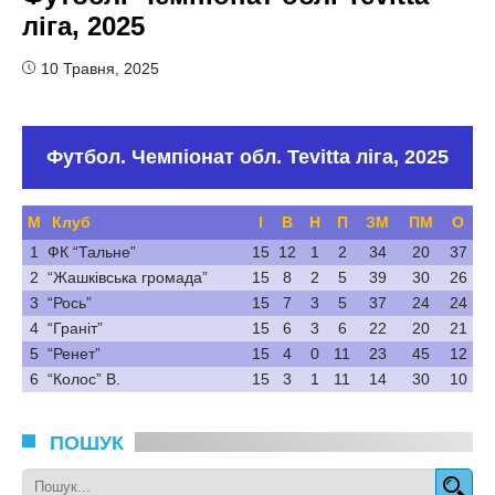
ліга, 2025
10 Травня, 2025
Футбол. Чемпіонат обл. Tevitta ліга, 2025
М
Клуб
І
В
Н
П
ЗМ
ПМ
О
1
ФК “Тальне”
15
12
1
2
34
20
37
2
“Жашківська громада”
15
8
2
5
39
30
26
3
“Рось”
15
7
3
5
37
24
24
4
“Граніт”
15
6
3
6
22
20
21
5
“Ренет”
15
4
0
11
23
45
12
6
“Колос” В.
15
3
1
11
14
30
10
ПОШУК