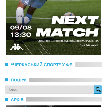
“ЧЕРКАСЬКИЙ СПОРТ” У ФБ
ПОШУК
АРХІВ