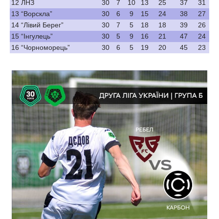
12
ЛНЗ
30
7
10
13
25
37
31
13
“Ворскла”
30
6
9
15
24
38
27
14
“Лівий Берег”
30
7
5
18
18
39
26
15
“Інгулець”
30
5
9
16
21
47
24
16
“Чорноморець”
30
6
5
19
20
45
23