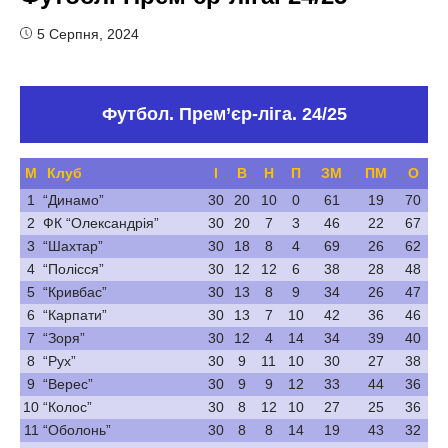
5 Серпня, 2024
Футбол. Прем’єр-ліга. 24/25
М
Клуб
І
В
Н
П
ЗМ
ПМ
О
1
“Динамо”
30
20
10
0
61
19
70
2
ФК “Олександрія”
30
20
7
3
46
22
67
3
“Шахтар”
30
18
8
4
69
26
62
4
“Полісся”
30
12
12
6
38
28
48
5
“Кривбас”
30
13
8
9
34
26
47
6
“Карпати”
30
13
7
10
42
36
46
7
“Зоря”
30
12
4
14
34
39
40
8
“Рух”
30
9
11
10
30
27
38
9
“Верес”
30
9
9
12
33
44
36
10
“Колос”
30
8
12
10
27
25
36
11
“Оболонь”
30
8
8
14
19
43
32