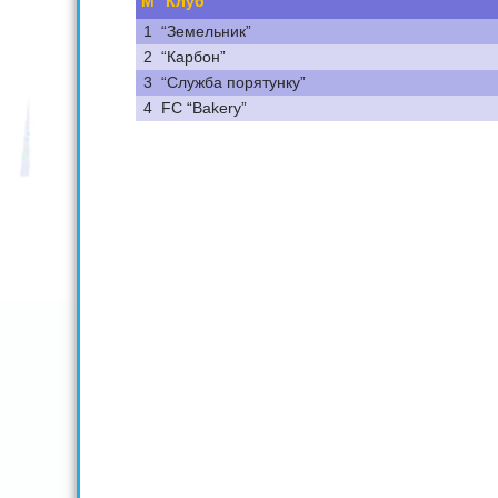
М
Клуб
1
“Земельник”
2
“Карбон”
3
“Служба порятунку”
4
FC “Bakery”