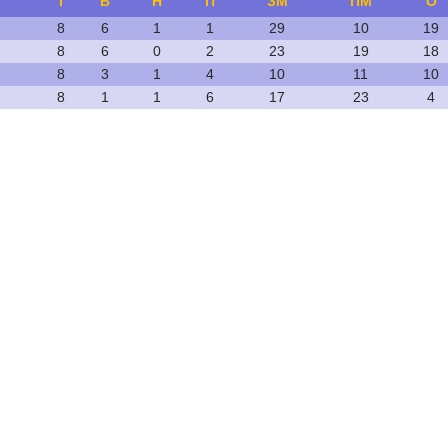
І
В
Н
П
ЗМ
ПМ
О
8
6
1
1
29
10
19
8
6
0
2
23
19
18
8
3
1
4
10
11
10
8
1
1
6
17
23
4