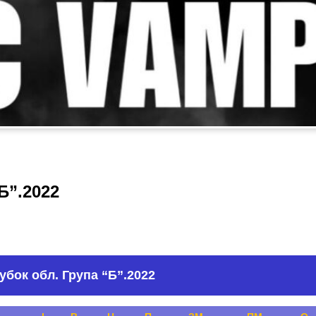
Б”.2022
убок обл. Група “Б”.2022