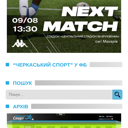
“ЧЕРКАСЬКИЙ СПОРТ” У ФБ
ПОШУК
АРХІВ