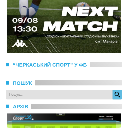
“ЧЕРКАСЬКИЙ СПОРТ” У ФБ
ПОШУК
АРХІВ