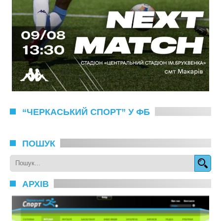
“ЧЕРКАСЬКИЙ СПОРТ” У ФБ
ПОШУК
АРХІВ