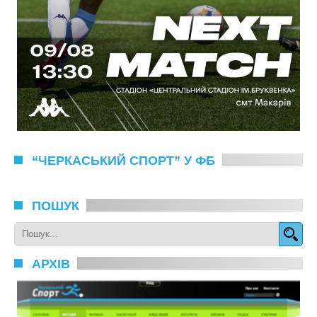
“ЧЕРКАСЬКИЙ СПОРТ” У ФБ
ПОШУК
АРХІВ