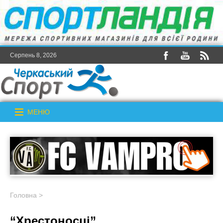
Серпень 8, 2026
МЕНЮ
Головна
>
“Хрестоносці”