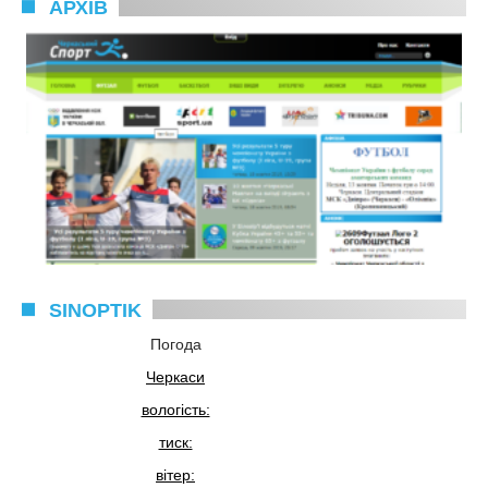
АРХІВ
SINOPTIK
Погода
Черкаси
вологість:
тиск:
вітер: