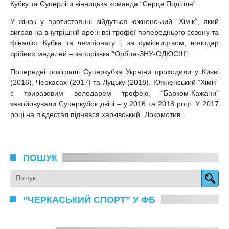
Кубку та Суперліги вінницька команда “Серце Поділля”.
У жінок у протистоянні зійдуться южненський “Хімік”, який
виграв на внутрішній арені всі трофеї попереднього сезону та
фіналіст Кубка та чемпіонату і, за сумісництвом, володар
срібних медалей – запорізька “Орбіта-ЗНУ-ОДЮСШ”.
Попередні розіграші Суперкубка України проходили у Києві
(2016), Черкасах (2017) та Луцьку (2018). Южненський “Хімік”
є триразовим володарем трофею, “Барком-Кажани”
завойовували Суперкубок двічі – у 2016 та 2018 році. У 2017
році на п’єдестал піднявся харківський “Локомотив”.
ПОШУК
“ЧЕРКАСЬКИЙ СПОРТ” У ФБ