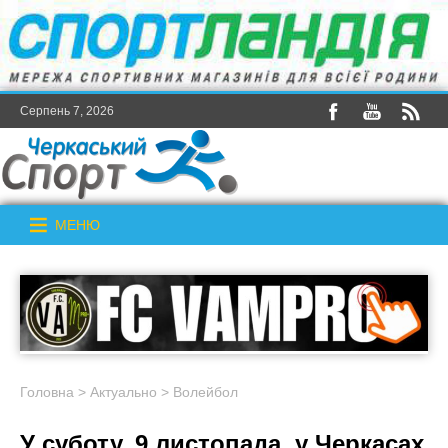
Серпень 7, 2026
МЕНЮ
Головна
>
Актуально
>
Волейбол
У суботу, 9 листопада, у Черкасах