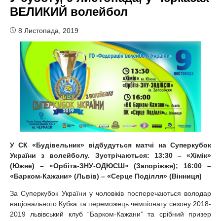
ВЕЛИКИЙ волейбол
8 Листопада, 2019
У СК «Будівельник» відбудуться матчі на Суперкубок
України
з волейболу. Зустрічаються: 13:30 – «Хімік»
(Южне) – «Орбіта-ЗНУ-ОДЮСШ» (Запоріжжя); 16:00 –
«Барком-Кажани» (Львів) – «Серце Поділля» (Вінниця)
За Суперкубок України у чоловіків посперечаються володар
національного Кубка та переможець чемпіонату сезону 2018-
2019 львівський клуб “Барком-Кажани” та срібний призер