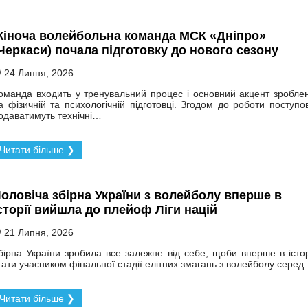
іноча волейбольна команда МСК «Дніпро»
Черкаси) почала підготовку до нового сезону
24 Липня, 2026
оманда входить у тренувальний процес і основний акцент зробле
а фізичній та психологічній підготовці. Згодом до роботи поступо
одаватимуть технічні…
Читати більше ❯
оловіча збірна України з волейболу вперше в
сторії вийшла до плейоф Ліги націй
21 Липня, 2026
бірна України зробила все залежне від себе, щоби вперше в істор
тати учасником фінальної стадії елітних змагань з волейболу сере
Читати більше ❯