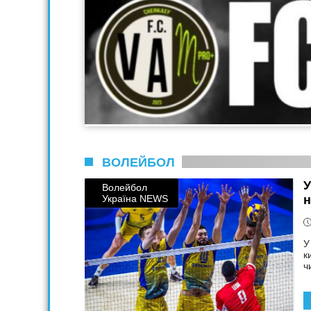
ВОЛЕЙБОЛ
У
Волейбол
Україна NEWS
н
У
к
ч