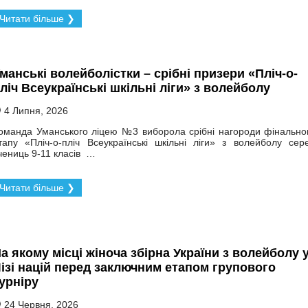
Читати більше ❯
манські волейболістки – срібні призери «Пліч-о-
ліч Всеукраїнські шкільні ліги» з волейболу
4 Липня, 2026
оманда Уманського ліцею №3 виборола срібні нагороди фінально
тапу «Пліч-о-пліч Всеукраїнські шкільні ліги» з волейболу сер
чениць 9-11 класів …
Читати більше ❯
а якому місці жіноча збірна України з волейболу 
ізі націй перед заключним етапом групового
урніру
24 Червня, 2026