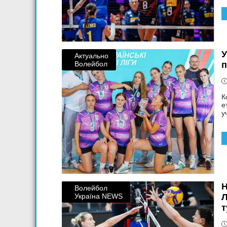
У
Актуально
Волейбол
п
К
е
у
Н
Волейбол
Україна NEWS
Л
т