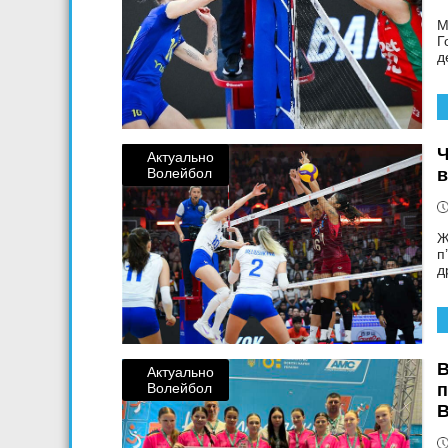
М
Г
д
Ч
Актуально
Волейбол
в
Ж
п
д
В
Актуально
Волейбол
п
В