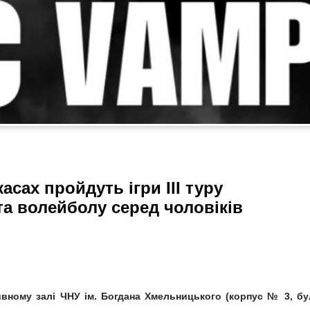
сах пройдуть ігри III туру
та волейболу серед чоловіків
тивному залі ЧНУ ім. Богдана Хмельницького (корпус № 3, бу