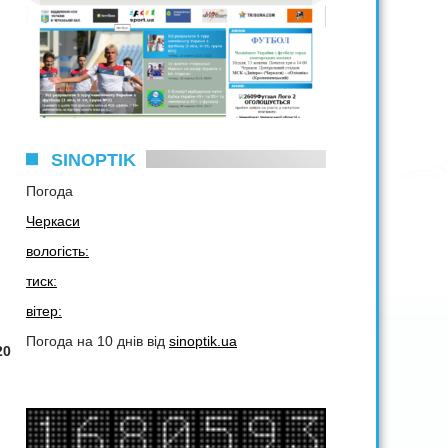
SINOPTIK
Погода
Черкаси
вологість:
тиск:
вітер:
Погода на 10 днів від
sinoptik.ua
20