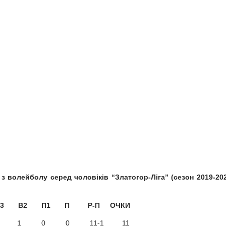
 з волейболу серед чоловіків “Златогор-Ліга” (сезон 2019-20
П Р-П ОЧКИ
ша 4 3 1 0 0 11-1 11