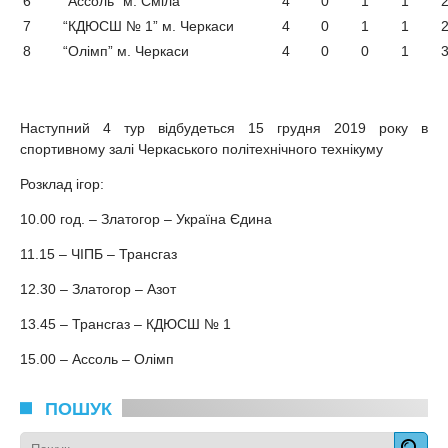
6
“Ассоль” м. Сміла
4
0
1
1
7
“КДЮСШ № 1” м. Черкаси
4
0
1
1
8
“Олімп” м. Черкаси
4
0
0
1
Наступний 4 тур відбудеться 15 грудня 2019 року в
спортивному залі Черкаського політехнічного технікуму
Розклад ігор:
10.00 год. – Златогор – Україна Єдина
11.15 – ЧІПБ – Трансгаз
12.30 – Златогор – Азот
13.45 – Трансгаз – КДЮСШ № 1
15.00 – Ассоль – Олімп
ПОШУК