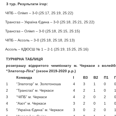
3 тур.
Результати ігор:
ЧІПБ – Олімп – 3-0 (25:17, 25:19, 25:22)
Трансгаз – Україна Єдина – 3-0 (25:18, 25:21, 25:22)
Трансгаз – Олімп – 3-0 (25:18, 25:15, 25:15)
ЧІПБ – Ассоль – 3-0 (25:18, 25:18, 25:13)
Ассоль – КДЮСШ № 1 – 2-1 (25:19, 15:25, 25:16)
ТУРНІРНА ТАБЛИЦЯ
розиграшу відкритого чемпіонату м. Черкаси з волейб
“Златогор-Ліга” (сезон 2019-2020 р.р.)
Команда
І
В3
В2
П1
1
“Златогор” м. Золотоноша
4
3
1
0
2
“Трансгаз” м. Черкаси
4
2
1
0
3
“ЧІПБ” м. Черкаси
4
2
0
2
4
“Азот” м. Черкаси
3
2
0
1
5
“Україна Єдина” м. Черкаси
3
0
2
0