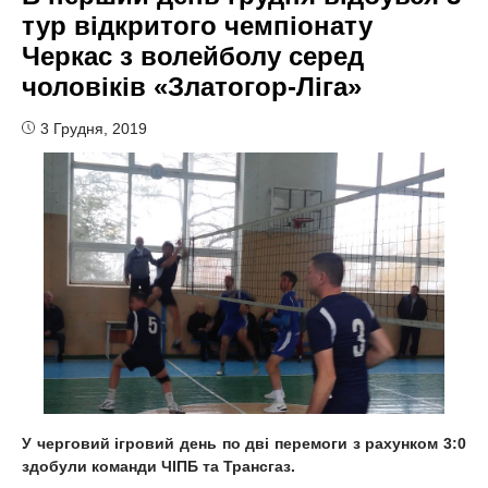
тур відкритого чемпіонату
Черкас з волейболу серед
чоловіків «Златогор-Ліга»
3 Грудня, 2019
У черговий
і
гровий день
по дві перемоги з рахунком 3:0
здобули команди ЧІПБ та Трансгаз.