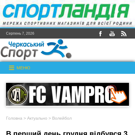
Серпень 7, 2026
МЕНЮ
Головна
>
Актуально
>
Волейбол
В перший день грудня відбувся 3