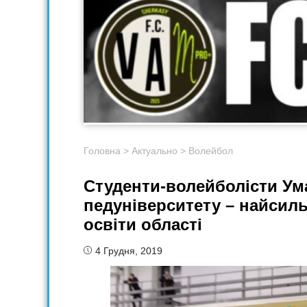
Головна
>
Актуально
>
Волейбол
Студенти-волейболісти Ум
педуніверситету – найсиль
освіти області
4 Грудня, 2019