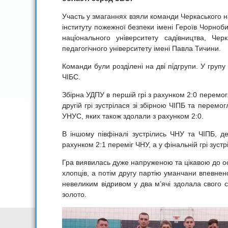
Участь у змаганнях взяли команди Черкаського н
інституту пожежної безпеки імені Героїв Чорноб
національного університету садівництва, Чер
педагогічного університету імені Павла Тичини.
Команди були розділені на дві підгрупи. У груп
ЧІБС.
Збірна УДПУ в першій грі з рахунком 2:0 перемог
другій грі зустрілася зі збірною ЧІПБ та перемо
УНУС, яких також здолали з рахунком 2:0.
В іншому півфіналі зустрілись ЧНУ та ЧІПБ, д
рахунком 2:1 переміг ЧНУ, а у фінальній грі зуст
Гра виявилась дуже напруженою та цікавою до ос
хлопців, а потім другу партію уманчани впевне
невеликим відривом у два м’ячі здолала свого с
золото.