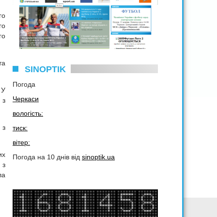
го
го
го
та
SINOPTIK
Погода
 У
Черкаси
 з
вологість:
 з
тиск:
вітер:
их
Погода на 10 днів від
sinoptik.ua
 з
ла