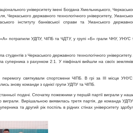
аціонального університету імені Богдана Хмельницького, Черкасько
иля, Черкаського державного технологічного університету, Умансько
каського інституту банківської справи та Уманського державно
у «А» потрапили УДПУ, ЧІПБ та ЧДТУ, у групі «Б» грали ЧНУ, УНУС 
ла студентів з Черкаського державного технологічного університету.
гла суперника з рахунком 2:1. У півфіналі вийшли на своїх земляків
е перемогу святкували спортсмени ЧІПБ. В грі за ІІІ місце УНУС
рілись знову команди з однієї групи УДПУ та ЧІПБ.
танньої подачі. Спочатку пожежники у першій партії виграли у наш
но виграли. Вирішальною виявилась третя партія, де команда УДПУ
уперника та другий рік поспіль в рідних стінах університету здобу