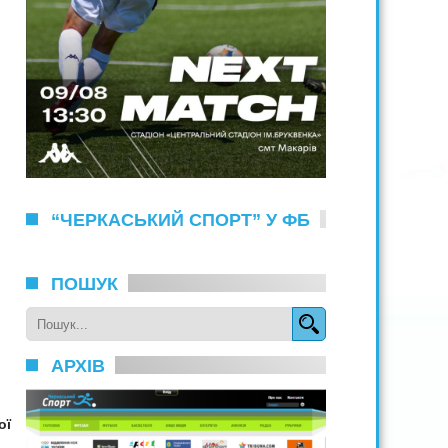
“ЧЕРКАСЬКИЙ СПОРТ” У ФБ
ПОШУК
АРХІВ
ої