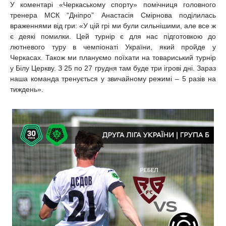
У коментарі «Черкаському спорту» помічниця головного
тренера МСК “Дніпро” Анастасія Смірнова поділилась
враженнями від гри:
«У цій грі ми були сильнішими, але все ж
є деякі помилки. Цей турнір є для нас підготовкою до
лютневого туру в чемпіонаті України, який пройде у
Черкасах. Також ми плануємо поїхати на товариський турнір
у Білу Церкву. З 25 по 27 грудня там буде три ігрові дні. Зараз
наша команда тренується у звичайному режимі – 5 разів на
тиждень».