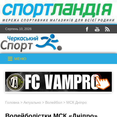
Серпень 10, 2026
МЕНЮ
Головна
>
Актуально
>
Волейбол
>
МСК Дніпро
Волейболістки МСК «Дніпро»