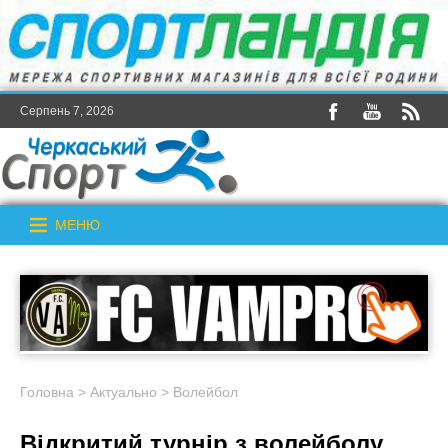
Серпень 7, 2026
МЕНЮ
Головна
>
Актуально
>
Волейбол
Відкритий турнір з волейболу