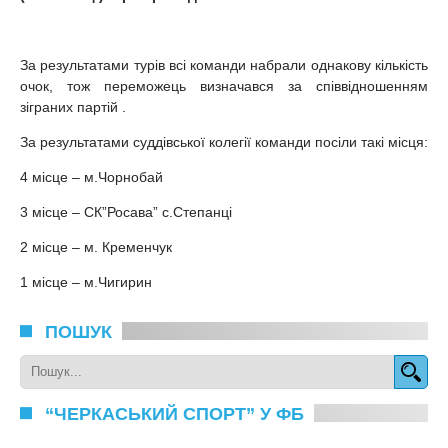
За результатами турів всі команди набрали однакову кількість
очок, тож переможець визначався за співвідношенням
зіграних партій .
За результатами суддівської колегії команди посіли такі місця:
4 місце – м.Чорнобай
3 місце – СК”Росава” с.Степанці
2 місце – м. Кременчук
1 місце – м.Чигирин
ПОШУК
“ЧЕРКАСЬКИЙ СПОРТ” У ФБ