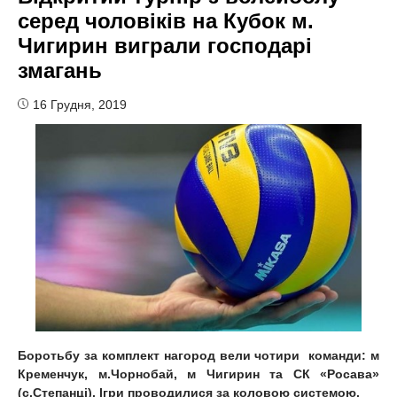
серед чоловіків на Кубок м.
Чигирин виграли господарі
змагань
16 Грудня, 2019
Боротьбу за комплект нагород вели чотири
команди
:
м
Кременчук, м.Чорнобай, м Чигирин та СК
«
Росава
»
(
с.Степанці
)
.
Ігри проводилися за коловою системою.