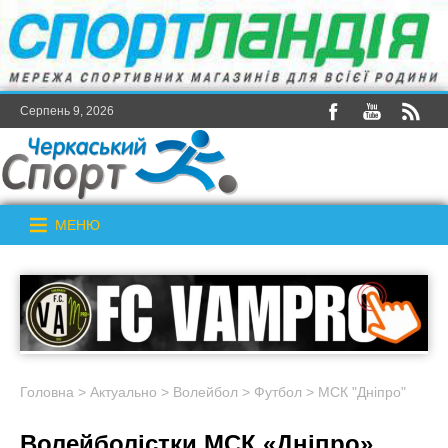
Серпень 9, 2026
МЕНЮ
Головна
>
Актуально
>
Волейбол
>
Футбол
>
МСК "Дніпро"
Волейболістки МСК «Дніпро»