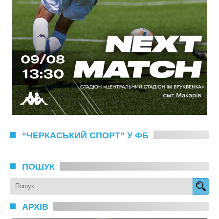
“ЧЕРКАСЬКИЙ СПОРТ” У ФБ
ПОШУК
АРХІВ