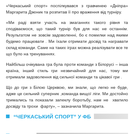
«Черкаський спорт» поспілкувався з гравчинею «Дніпра»
Маргарита Дзюник та розпитав її про враження від турніру.
«Ми раді взяти участь на змаганнях такого рівня та
сподіваємося, що такий турнір був для нас не останнім.
Результатом не зовсім задоволенні, бо є помилки над якими
будемо працювати . Ми їхали отримати досвід та награвати
склад команди. Саме на таких іграх можна реалізувати все те
що було на тренуваннях.
Найбільш очікувана гра була проти команди з Білорусі – інша
країна, інший стиль гри незвичайний для нас, тому ми
отримали задоволення від сильної команди та цікавої гри .
Що до гри з Білою Церквою, ми знали, що легко не буде,
адже це сильний суперник ,команда вищої ліги. Ми достойно
тримались та показали запеклу боротьбу, нам не
хватило
досвіду та трохи
фарту», – зазначила Маргарита.
“ЧЕРКАСЬКИЙ СПОРТ” У ФБ