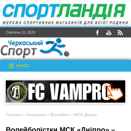
Серпень 10, 2026
МЕНЮ
Головна
>
Актуально
>
Волейбол
>
МСК Дніпро
Волейболістки МСК «Дніпро» –