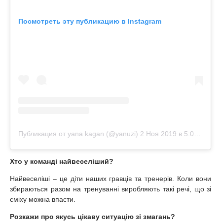
Посмотреть эту публикацию в Instagram
Публикация от yana kagan (@yanuzi)
2 Ноя 2019 в 5:07 PDT
Хто у команді найвеселіший?
Найвеселіші – це діти наших гравців та тренерів. Коли вони
збираються разом на тренуванні виробляють такі речі, що зі
сміху можна впасти.
Розкажи про якусь цікаву ситуацію зі змагань?