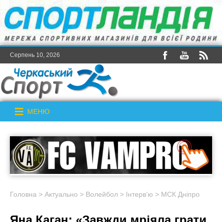
Серпень 10, 2026
МЕНЮ
Головна
>
Актуально
>
Волейбол
>
Інтерв‘ю
>
МСК Дніпро
Яна Каган: «Завжди мріяла грати