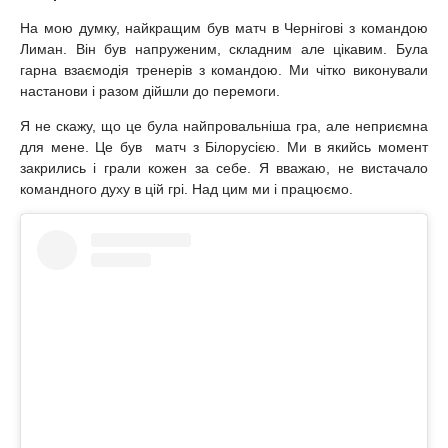
На мою думку, найкращим був матч в Чернігові з командою
Лиман. Він був напруженим, складним але цікавим. Була
гарна взаємодія тренерів з командою. Ми чітко виконували
настанови і разом дійшли до перемоги.
Я не скажу, що це була найпровальніша гра, але неприємна
для мене. Це був матч з Білорусією. Ми в якийсь момент
закрились і грали кожен за себе. Я вважаю, не вистачало
командного духу в цій грі. Над цим ми і працюємо.