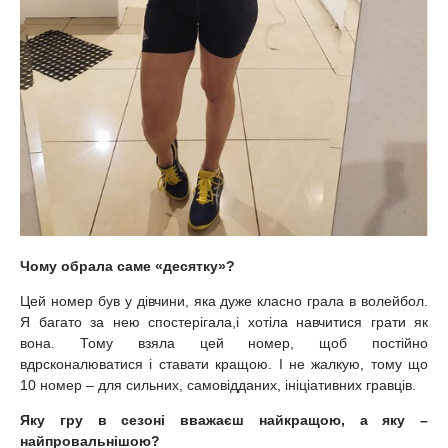
Чому обрала саме «десятку»?
Цей номер був у дівчини, яка дуже класно грала в волейбол.
Я багато за нею спостерігала,і хотіла навчитися грати як
вона. Тому взяла цей номер, щоб постійно
вдрсконалюватися і ставати кращою. І не жалкую, тому що
10 номер – для сильних, самовідданих, ініціативних гравців.
Яку гру в сезоні вважаєш найкращою, а яку –
найпровальнішою?