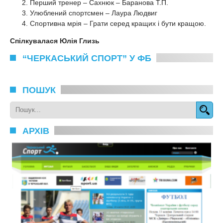
Перший тренер – Сахнюк – Баранова Т.П.
Улюблений спортсмен – Лаура Людвиг
Спортивна мрiя – Грати серед кращих i бути кращою.
Спілкувалася Юлія Глизь
“ЧЕРКАСЬКИЙ СПОРТ” У ФБ
ПОШУК
АРХІВ