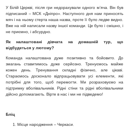
У Білій Церкві, після гри недорахували одного м’яча. Він був
підписаний – МСК «Дніпро». Наступного дня нам приносять
мяч і на ньому стерта наша назва, проте її було ледве видно.
Вже на ній написали назву іншої команди. Це було і смішно, і
не приємно, і абсурдно.
Як налаштовані дівчата на домашній тур, що
відбудеться у лютому?
Команда налаштована дуже позитивно та бойовито. До
змагань ставитимось дуже серйозно. Тренуємось майже
кожен день. Тренування складні фізично, але цікаві.
Стараємось досконало відпрацьовувати усі елементи, які
потрібні для того, щоб перемогти. Ми розраховуємо на
підтримку вболівальників. Рідні стіни та рідні вболівальники
дійсно допомагають. Вірте в нас і ми не підведемо!
Блiц
Мiсце народження – Черкаси.