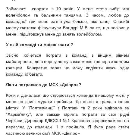
Займаюся спортом з 10 рокiв. У мене стояв вибiр мiж
волейболом та бальними танцями. З часом, любов до
командної гри мене затягнула більше, ніж танці. Спасибі
моєму вчителю фізкультури Бандурі М.В. за те, що повірив у
мене і підштовхнув мене до занять волейболом.
У якій команді ти мрієш грати ?
Звісно, хочеться пограти в команді з вищим рівнем
майстерності, де в першу чергу є взаємодія тренера з кожним
гравцем. Конкретно зараз не можу виділити якусь одну
команду, їх багато.
Як ти потрапила до МСК «Дніпро»?
Коли я дізналася, що створюється команда в нашому місті, у
мене по спині мурахи пройшли. До цього я грала в інших
містах: У “Полтавчанці” з Полтави тв 2 роки відіграла за
“Харків’янку”, але завжди мріяла пограти за свої рідні
Черкаси. Директор КДЮСШ №1 Краснова запросиламене на
перегляд до команди і я пройшла. Я була рада стати
частиною великої сім’ї МСК «Дніпро»