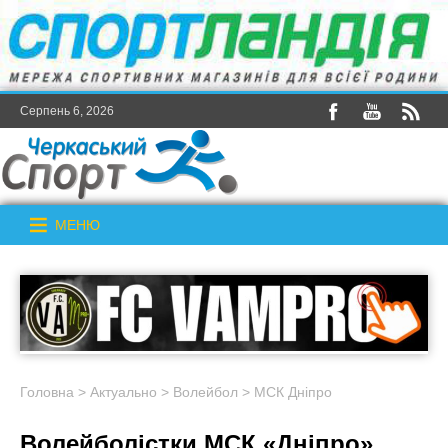
Серпень 6, 2026
МЕНЮ
Головна
>
Актуально
>
Волейбол
>
МСК Дніпро
Волейболістки МСК «Дніпро»