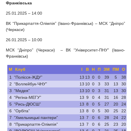
Франківська
25.01.2025 – 14:00
ВК “Прикарпаття-Олімпія” (Івано-Франківськ) – МСК “Дніпро”
(Черкаси)
26.01.2025 – 10:00
МСК “Дніпро” (Черкаси) – ВК “Університет-ПНУ” (Івано-
Франківськ)
М
Клуб
І
В
Н
П
ЗМ
ПМ
О
1
“Полісся-ЖДУ”
13
13
0
0
39
5
38
2
“Воллейбук-ЧНУ”
13
10
0
3
33
13
30
3
“Медея”
13
10
0
3
31
13
30
4
“Регіна-МЕГУ”
13
9
0
4
31
16
28
5
“Рись-ДЮСШ”
13
8
0
5
27
20
24
6
“Орбіта”
13
8
0
5
30
25
22
7
“Хмельницькі пантери”
13
7
0
6
28
24
22
8
“Прикарпаття-Олімпія”
13
7
0
6
25
23
20