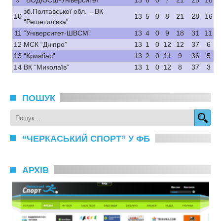
9
“ВОДЮСШ-Університет”
13
6
0
7
21
25
18
зб.Полтавської обл. – ВК
10
13
5
0
8
21
28
16
“Решетилівка”
11
“Університет-ШВСМ”
13
4
0
9
18
31
11
12
МСК “Дніпро”
13
1
0
12
12
37
6
13
“Кривбас”
13
2
0
11
9
36
5
14
ВК “Миколаїв”
13
1
0
12
8
37
3
ПОШУК
“ЧЕРКАСЬКИЙ СПОРТ” У ФБ
АРХІВ